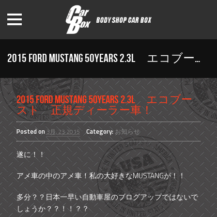
Home
カーボックスについて
納車までの流れ
2015 FORD MUSTANG 50YEARS 2.3L エコブースト 正規ディーラー車！
修理・点検・保証制度
スタッフ紹介
›
2015 FORD MUSTANG 50YEARS 2.3L エコブー
HOME
2015 FORD MUSTANG 50YEARS 2.3L エコブースト 正規デ
お問い合わせ
スト 正規ディーラー車！
Posted on
Category:
お知らせ
3月, 23 2015
遂に！！
アメ車の中のアメ車！私の大好きなMUSTANGが！！
多分？？日本一早い自動車屋のブログアップではないで
しょうか？？！！？？