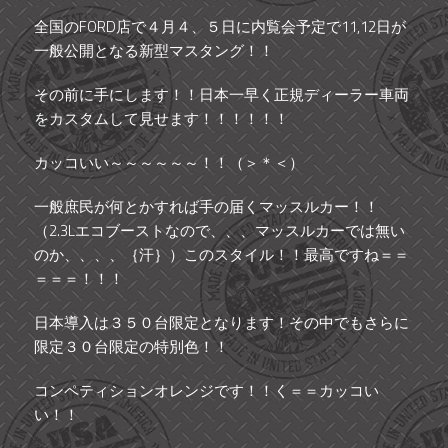
全国のFORD店で４月４、５日に内覧会予定で11,12日が
一般公開となる新型マスタング！！
その前に手にします！！日本一早く正規ディーラー車両
をカスタムして見せます！！！！！！
カッコいい～～～～～～！！（＞＊＜）
一般庶民が何とかすれば手の届くマッスルカー！！
（2.3Lエコブーストなので、、、マッスルカーでは無い
のか、、、、｛汗｝）このスタイル！！最高ですね＝＝
＝＝＝！！！
日本導入は３５０台限定となります！その中でもさらに
限定３０台限定の特別色！！
コンペティションオレンジです！！く＝＝カッコい
い！！