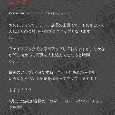
ェック！
Posted on
Category:
イベント
7月, 10 2017
お久しぶりです、、、。店長の山西です。ものすご～く
久しぶりの会社HPへのブログアップとなります
ね、、、。
フェイスブックでは毎日アップしておりますが、なかな
かPCに向かって写真を入れ込んでとなると時間
が、、、、。
最後のアップが1月ですね（＊。＊）あれから半年、、
いろんなイベント記事を頑張ってアップします！！！
まずは？？？
4月には当社お客様の「カマロ ZL-1」のパワーチェッ
クを実行！！